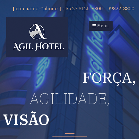
[icon name=”phone”] + 55 27 3120-8800 – 99822-8800
Menu
FORÇA,
AGILIDADE,
VISÃO