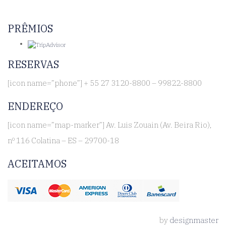
PRÊMIOS
RESERVAS
[icon name=”phone”] + 55 27 3120-8800 – 99822-8800
ENDEREÇO
[icon name=”map-marker”] Av. Luis Zouain (Av. Beira Rio),
nº 116 Colatina – ES – 29700-18
ACEITAMOS
by
designmaster